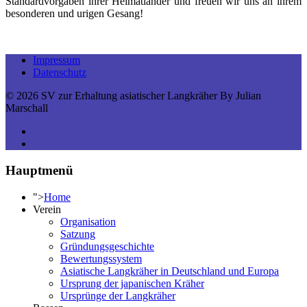
Standardvorgaben ihrer Heimatländer und freuen wir uns an ihrem
besonderen und urigen Gesang!
Impressum
Datenschutz
© 2026 SV zur Erhaltung asiatischer Langkräher By Julian
Marschall
Hauptmenü
">
Home
Verein
Organisation
Satzung
Gründungsgeschichte
Bewertungssystem
Asiatische Langkräher in Deutschland und Europa
Ursprung der japanischen Kräher
Ursprünge der Langkräher