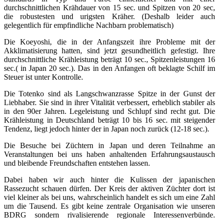
durchschnittlichen Krähdauer von 15 sec. und Spitzen von 20 sec,
die robustesten und urigsten Kräher. (Deshalb leider auch
gelegentlich für empfindliche Nachbarn problematisch)
Die Koeyoshi, die in der Anfangszeit ihre Probleme mit der
Akklimatisierung hatten, sind jetzt gesundheitlich gefestigt. Ihre
durchschnittliche Krähleistung beträgt 10 sec., Spitzenleistungen 16
sec.( in Japan 20 sec.). Das in den Anfangen oft beklagte Schilf im
Steuer ist unter Kontrolle.
Die Totenko sind als Langschwanzrasse Spitze in der Gunst der
Liebhaber. Sie sind in ihrer Vitalität verbessert, erheblich stabiler als
in den 90er Jahren. Legeleistung und Schlupf sind recht gut. Die
Krähleistung in Deutschland beträgt 10 bis 16 sec. mit steigender
Tendenz, liegt jedoch hinter der in Japan noch zurück (12-18 sec.).
Die Besuche bei Züchtern in Japan und deren Teilnahme an
Veranstaltungen bei uns haben anhaltenden Erfahrungsaustausch
und bleibende Freundschaften entstehen lassen.
Dabei haben wir auch hinter die Kulissen der japanischen
Rassezucht schauen dürfen. Der Kreis der aktiven Züchter dort ist
viel kleiner als bei uns, wahrscheinlich handelt es sich um eine Zahl
um die Tausend. Es gibt keine zentrale Organisation wie unseren
BDRG sondern rivalisierende regionale Interessenverbünde.