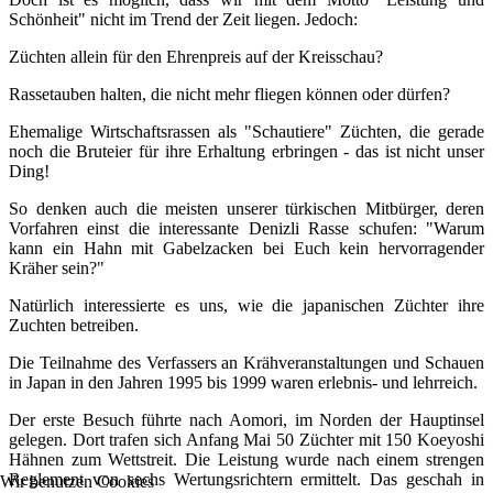
Schönheit" nicht im Trend der Zeit liegen. Jedoch:
Züchten allein für den Ehrenpreis auf der Kreisschau?
Rassetauben halten, die nicht mehr fliegen können oder dürfen?
Ehemalige Wirtschaftsrassen als "Schautiere" Züchten, die gerade
noch die Bruteier für ihre Erhaltung erbringen - das ist nicht unser
Ding!
So denken auch die meisten unserer türkischen Mitbürger, deren
Vorfahren einst die interessante Denizli Rasse schufen: "Warum
kann ein Hahn mit Gabelzacken bei Euch kein hervorragender
Kräher sein?"
Natürlich interessierte es uns, wie die japanischen Züchter ihre
Zuchten betreiben.
Die Teilnahme des Verfassers an Krähveranstaltungen und Schauen
in Japan in den Jahren 1995 bis 1999 waren erlebnis- und lehrreich.
Der erste Besuch führte nach Aomori, im Norden der Hauptinsel
gelegen. Dort trafen sich Anfang Mai 50 Züchter mit 150 Koeyoshi
Hähnen zum Wettstreit. Die Leistung wurde nach einem strengen
Reglement von sechs Wertungsrichtern ermittelt. Das geschah in
Wir benutzen Cookies