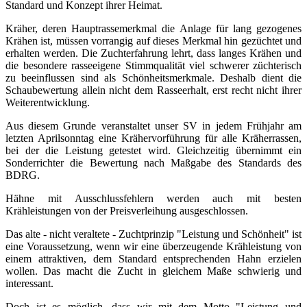
Standard und Konzept ihrer Heimat.
Kräher, deren Hauptrassemerkmal die Anlage für lang gezogenes
Krähen ist, müssen vorrangig auf dieses Merkmal hin gezüchtet und
erhalten werden. Die Zuchterfahrung lehrt, dass langes Krähen und
die besondere rasseeigene Stimmqualität viel schwerer züchterisch
zu beeinflussen sind als Schönheitsmerkmale. Deshalb dient die
Schaubewertung allein nicht dem Rasseerhalt, erst recht nicht ihrer
Weiterentwicklung.
Aus diesem Grunde veranstaltet unser SV in jedem Frühjahr am
letzten Aprilsonntag eine Krähervorführung für alle Kräherrassen,
bei der die Leistung getestet wird. Gleichzeitig übernimmt ein
Sonderrichter die Bewertung nach Maßgabe des Standards des
BDRG.
Hähne mit Ausschlussfehlern werden auch mit besten
Krähleistungen von der Preisverleihung ausgeschlossen.
Das alte - nicht veraltete - Zuchtprinzip "Leistung und Schönheit" ist
eine Voraussetzung, wenn wir eine überzeugende Krähleistung von
einem attraktiven, dem Standard entsprechenden Hahn erzielen
wollen.
Das macht die Zucht in gleichem Maße schwierig und
interessant.
Doch ist es möglich, dass wir mit dem Motto "Leistung und