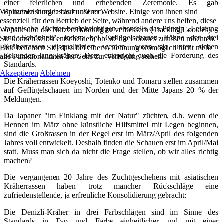
einer feierlichen und erhebenden Zeremonie. Es gab
Wir nutzen Cookies auf unserer Website. Einige von ihnen sind
Spitzenleistungen bis zu 20 sec.
essenziell für den Betrieb der Seite, während andere uns helfen, diese
Japanische Züchter berücksichtigen ebenfalls das Prinzip ,,Leistung
Website und die Nutzererfahrung zu verbessern (Tracking Cookies).
und Schönheit", indem bei Geflügelschauen Hähne der drei
Sie können selbst entscheiden, ob Sie die Cookies zulassen möchten.
Kräherrassen disqualifiziert werden, wenn sie unter sieben
Bitte beachten Sie, dass bei einer Ablehnung womöglich nicht mehr
Sekunden lang krähen. Dem entspricht auch die Forderung des
alle Funktionalitäten der Seite zur Verfügung stehen.
Standards.
Akzeptieren
Ablehnen
Die Kräherrassen Koeyoshi, Totenko und Tomaru stellen zusammen
auf Geflügelschauen im Norden und der Mitte Japans 20 % der
Meldungen.
Da Japaner "im Einklang mit der Natur" züchten, d.h. wenn die
Hennen im März ohne künstliche Hilfsmittel mit Legen beginnen,
sind die Großrassen in der Regel erst im März/April des folgenden
Jahres voll entwickelt. Deshalb finden die Schauen erst im April/Mai
statt. Muss man sich da nicht die Frage stellen, ob wir alles richtig
machen?
Die vergangenen 20 Jahre des Zuchtgeschehens mit asiatischen
Kräherrassen haben trotz mancher Rückschläge eine
zufriedenstellende, ja erfreuliche Konsolidierung gebracht:
Die Denizli-Kräher in drei Farbschlägen sind im Sinne des
Standards in Typ und Farbe einheitlicher und mit einer