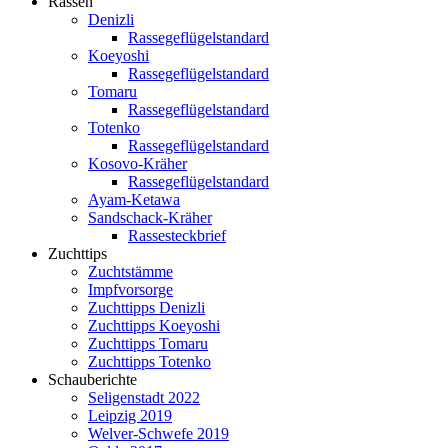
Rassen
Denizli
Rassegeflügelstandard
Koeyoshi
Rassegeflügelstandard
Tomaru
Rassegeflügelstandard
Totenko
Rassegeflügelstandard
Kosovo-Kräher
Rassegeflügelstandard
Ayam-Ketawa
Sandschack-Kräher
Rassesteckbrief
Zuchttips
Zuchtstämme
Impfvorsorge
Zuchttipps Denizli
Zuchttipps Koeyoshi
Zuchttipps Tomaru
Zuchttipps Totenko
Schauberichte
Seligenstadt 2022
Leipzig 2019
Welver-Schwefe 2019